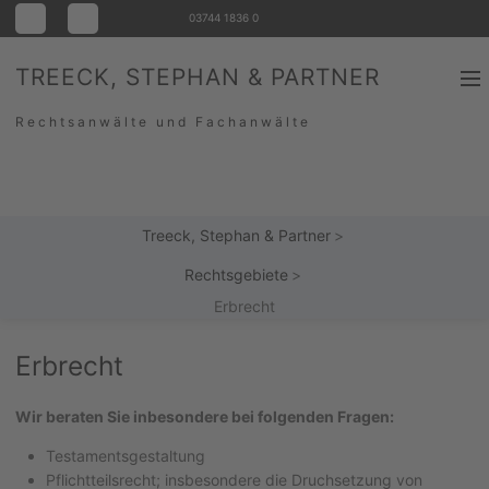
Navigation
03744 1836 0
überspringen
TREECK, STEPHAN & PARTNER
Men
Startseite
Rechtsanwälte und Fachanwälte
Standorte
Rechtsgebie
Treeck, Stephan & Partner
Team
Rechtsgebiete
News
Erbrecht
Kontakt
Erbrecht
Suche
Wir beraten Sie inbesondere bei folgenden Fragen:
Testamentsgestaltung
Pflichtteilsrecht; insbesondere die Druchsetzung von