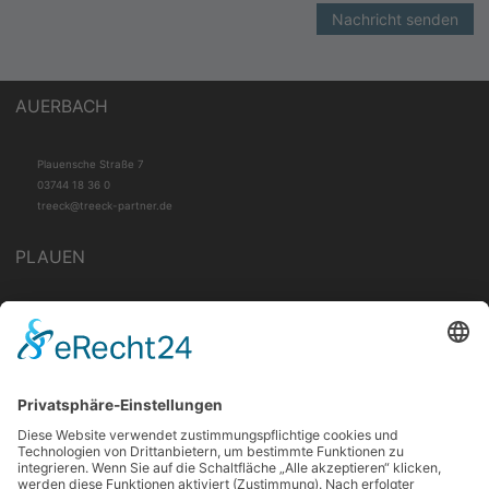
Nachricht senden
AUERBACH
Plauensche Straße 7
03744 18 36 0
treeck@treeck-partner.de
PLAUEN
Stresemannstraße 50
03741 280 75 50
treeck@treeck-partner.de
FALKENSTEIN
Eisenbahnstraße 3
03745 74 47 93