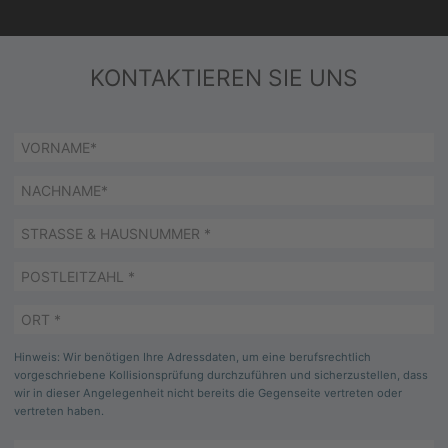
KONTAKTIEREN SIE UNS
Pflichtfeld
Straße
&
Pflichtfeld
Postleitzahl
*
Hausnummer
*
Pflichtfeld
Ort
*
Hinweis: Wir benötigen Ihre Adressdaten, um eine berufsrechtlich
vorgeschriebene Kollisionsprüfung durchzuführen und sicherzustellen, dass
wir in dieser Angelegenheit nicht bereits die Gegenseite vertreten oder
vertreten haben.